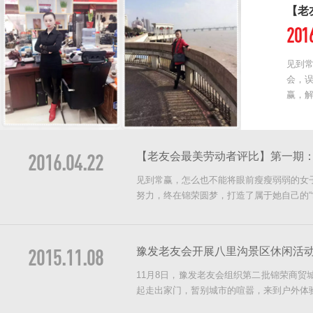
【老
201
见到
会，误
赢，解
2016.04.22
【老友会最美劳动者评比】第一期：
见到常赢，怎么也不能将眼前瘦瘦弱弱的女
努力，终在锦荣圆梦，打造了属于她自己的“常
2015.11.08
豫发老友会开展八里沟景区休闲活
11月8日，豫发老友会组织第二批锦荣商
起走出家门，暂别城市的喧嚣，来到户外体验