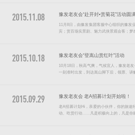
2015.11.08
豫发老友会“赴开封•赏菊花”活动圆
11月8日，由豫发集团客服中心组织的豫发
宾；赏百场实景剧、魅力武侠景观会客；梦感
2015.10.18
豫发老友会“登嵩山赏红叶”活动
10月18日，秋高气爽，气候宜人，豫发老
一刻准时出发，到达嵩山脚下后，领票、讲解
2015.09.29
豫发老友会 老A招募计划开始啦！
老A招募计划Hi，亲爱的小伙伴，你的旅
动、吃货行动……凡是积极向上的，凡是你能