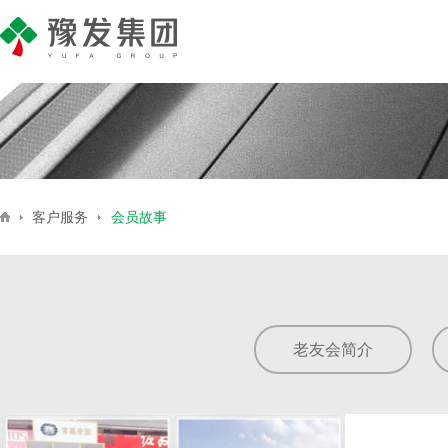
产业地产
公司简介
集团新闻
商业地产
企业荣誉
豫发号
媒
住
客户服务
会员故事
老友会简介