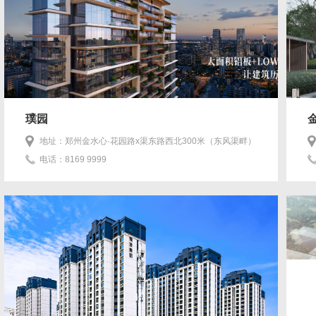
璞园
地址：郑州金水心·花园路x渠东路西北300米（东风渠畔）
电话：8169 9999