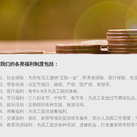
我们的各类福利制度包括：
1、社会保险：为所有员工缴纳“五险一金”，即养老保险、医疗保险、失
2、带薪休假：法定节假日、婚假、产假、陪产假、丧假等。
3、医疗福利：每年5-8月为员工组织体检。
4、节日福利：三八妇女节、中秋节、春节等，为员工发放过节费或礼品
5、娱乐活动：定期组织各种文娱、旅游活动。
6、用餐福利：为员工提供就餐福利。
7、交通福利：港区、新密等项目提供班车服务；部分人员因工作需要，
8、教育培训福利：为员工提供各种培训、进修机会，打造豫发商学院