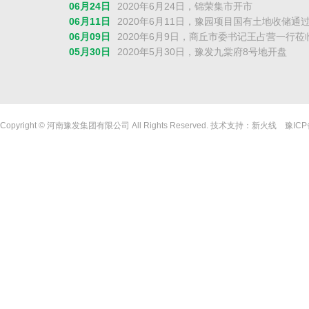
06月24日
2020年6月24日，锦荣集市开市
06月11日
2020年6月11日，豫园项目国有土地收储通
06月09日
2020年6月9日，商丘市委书记王占营一行
05月30日
2020年5月30日，豫发九棠府8号地开盘
05月23日
2020年5月23日，豫发集团与伙伴集团签订
05月22日
2020年5月22日，豫发民族服饰风情商业街
05月01日
2020年5月1日，豫发九棠府样板间对外开放
04月30日
2020年4月30日，白鹭源春晓16号院、11A
Copyright © 河南豫发集团有限公司 All Rights Reserved. 技术支持：
新火线
豫ICP
04月22日
2020年4月22日，浪潮（郑州）入驻锦荣信
04月21日
2020年4月21日，商丘市发展投资集团与
04月15日
2020年4月15日，郑州市副市长万正峰调研
04月13日
2020年4月13日，河南省委常委、郑州
02月29日
2020年2月29月，云南省委常委、常务副
02月28日
2020年2月28月，德宏锦服医疗器械有限
02月28日
2020年2月28月，锦荣国际轻纺城的官方线
02月22日
2020年2月22日，豫发集团线上售楼部——
02月21日
2020年2月21日，豫发集团表彰疫情防控先
02月01日
2020年2月2日，豫发集团向郑州慈善总会捐款
01月10日
2020年1月10日，郑州市副市长万正峰莅
01月02日
2020年1月2日，河南省委常委、市委书记